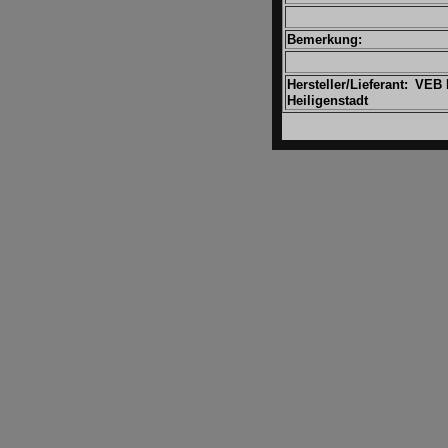
Bemerkung:
Hersteller/Lieferant:
VEB 
Heiligenstadt