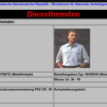
eutsche Demokratische Republik - Ministerium für Nationale Verteidigu
Diensthemden
themden
768731 (Metallknöpfe)
Bestellangaben,Typ: 56/059/24 (Meta
Masse: Gr. 36 - 45
erialzusammensetzung PEF,VIF, 50
Komplettierungsteile: