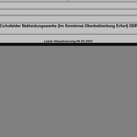
Eichsfelder Bekleidungswerke (Im Kombinat Oberbekleidung Erfurt) DDR
Letzte Aktualisierung
06.05.2007