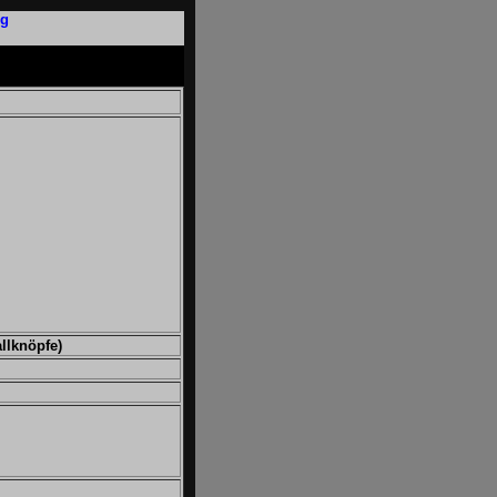
ng
llknöpfe)